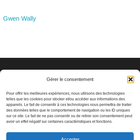
Navigation
Gwen Wally
de
l’article
Qui sommes-
Protection
Gérer le consentement
nous ?
des données
Pour offrir les meilleures expériences, nous utilisons des technologies
telles que les cookies pour stocker et/ou accéder aux informations des
Notre
Politique de
appareils. Le fait de consentir à ces technologies nous permettra de traiter
des données telles que le comportement de navigation ou les ID uniques
association
confidentialité
sur ce site. Le fait de ne pas consentir ou de retirer son consentement peut
avoir un effet négatif sur certaines caractéristiques et fonctions.
Nos actions
Politique de
cookies (UE)
Contactez-
Accepter