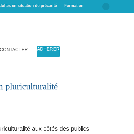
dultes en situation de précarité
Formation
ADHERER
 CONTACTER
 pluriculturalité
iculturalité aux côtés des publics