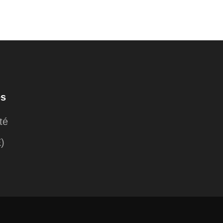
es
té
E)